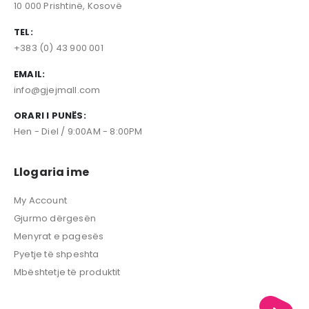
10 000 Prishtinë, Kosovë
TEL:
+383 (0) 43 900 001
EMAIL:
info@gjejmall.com
ORARI I PUNËS:
Hen - Diel / 9:00AM - 8:00PM
Llogaria ime
My Account
Gjurmo dërgesën
Menyrat e pagesës
Pyetje të shpeshta
Mbështetje të produktit