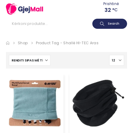
Prishtinë
32
°C
Search
Shop
Product Tag -
Shallë HI-TEC Aras