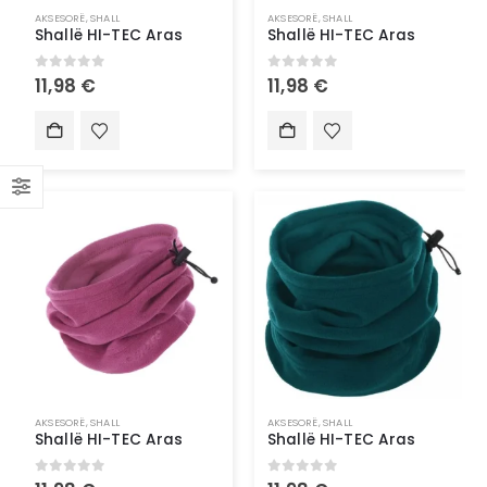
AKSESORË
,
SHALL
AKSESORË
,
SHALL
Shallë HI-TEC Aras
Shallë HI-TEC Aras
0
out of 5
0
out of 5
11,98
€
11,98
€
AKSESORË
,
SHALL
AKSESORË
,
SHALL
Shallë HI-TEC Aras
Shallë HI-TEC Aras
0
out of 5
0
out of 5