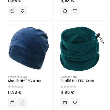
11,98
€
11,98
€
AKSESORË
,
SHALL
AKSESORË
,
SHALL
Shallë HI-TEC Aras
Shallë HI-TEC Aras
0
out of 5
0
out of 5
11,98
€
11,95
€