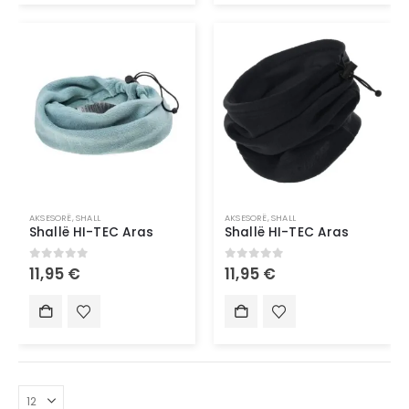
AKSESORË
,
SHALL
AKSESORË
,
SHALL
Shallë HI-TEC Aras
Shallë HI-TEC Aras
0
out of 5
0
out of 5
11,95
€
11,95
€