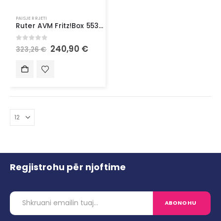
PAISJE RRJETI
Ruter AVM Fritz!Box 5530 Fiber – WLAN Router with VoIP, Wi-Fi 6
0
out of 5
240,90
€
323,26
€
Regjistrohu për njoftime