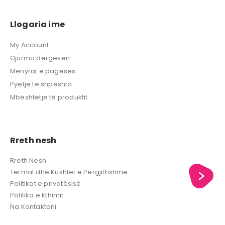
Llogaria ime
My Account
Gjurmo dërgesën
Menyrat e pagesës
Pyetje të shpeshta
Mbështetje të produktit
Rreth nesh
Rreth Nesh
Termat dhe Kushtet e Përgjithshme
Politikat e privatësisë
Politika e kthimit
Na Kontaktoni