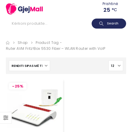
Prishtinë
25
°C
Search
Shop
Product Tag -
Ruter AVM Fritz!Box 5530 Fiber – WLAN Router with VoIP
-25%