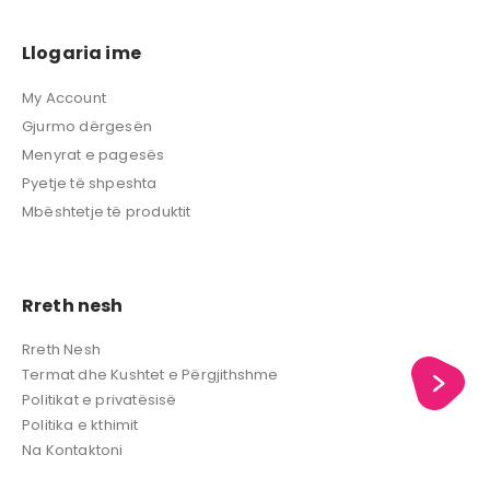
Llogaria ime
My Account
Gjurmo dërgesën
Menyrat e pagesës
Pyetje të shpeshta
Mbështetje të produktit
Rreth nesh
Rreth Nesh
Termat dhe Kushtet e Përgjithshme
Politikat e privatësisë
Politika e kthimit
Na Kontaktoni