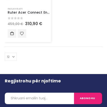
PAISJE RRJETI
Ruter Acer Connect Enduro M4 5G Funktion 1GB Variante
0
out of 5
310,90
€
459,00
€
Regjistrohu për njoftime