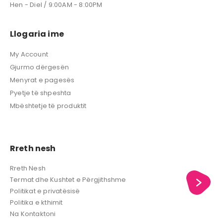
Hen - Diel / 9:00AM - 8:00PM
Llogaria ime
My Account
Gjurmo dërgesën
Menyrat e pagesës
Pyetje të shpeshta
Mbështetje të produktit
Rreth nesh
Rreth Nesh
Termat dhe Kushtet e Përgjithshme
Politikat e privatësisë
Politika e kthimit
Na Kontaktoni