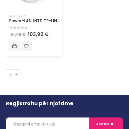
PAISJE RRJETI
Power-LAN INTD TP-LINK Powerline PA7019P Kit AV1000 1-Port – Powerline
0
out of 5
103,90
€
131,46
€
Regjistrohu për njoftime