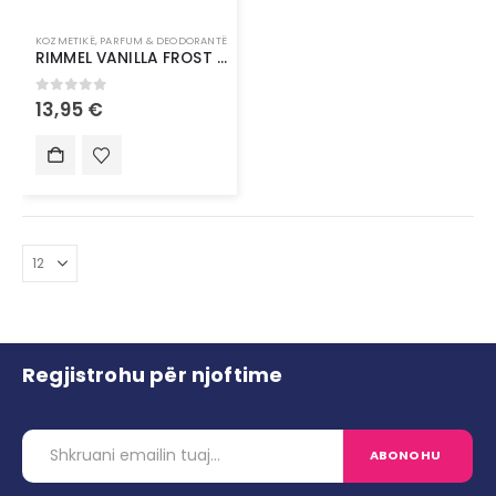
KOZMETIKË
,
PARFUM & DEODORANTË
RIMMEL VANILLA FROST GLOSS&LIPLINER CAPPUCCINO SET
0
out of 5
13,95
€
Regjistrohu për njoftime