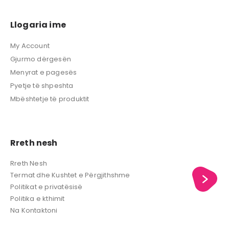
Llogaria ime
My Account
Gjurmo dërgesën
Menyrat e pagesës
Pyetje të shpeshta
Mbështetje të produktit
Rreth nesh
Rreth Nesh
Termat dhe Kushtet e Përgjithshme
Politikat e privatësisë
Politika e kthimit
Na Kontaktoni