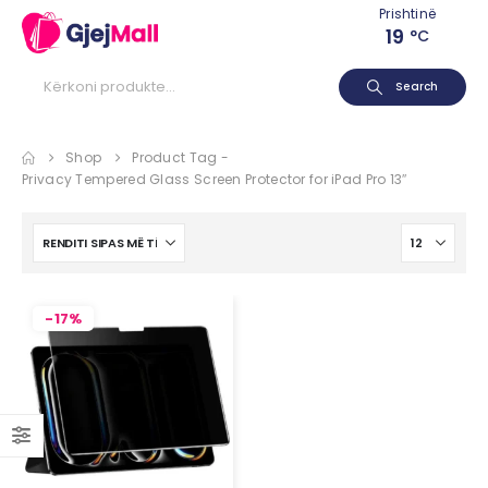
Prishtinë
19
°C
Search
Shop
Product Tag -
Privacy Tempered Glass Screen Protector for iPad Pro 13″
-17%