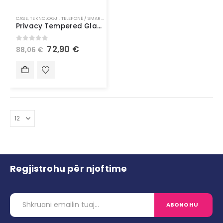
CASE
,
TEKNOLOGJI
,
TELEFONË / SMARTWATCH
Privacy Tempered Glass Screen Protector for iPad Pro 13″
0
out of 5
72,90
€
88,06
€
Regjistrohu për njoftime