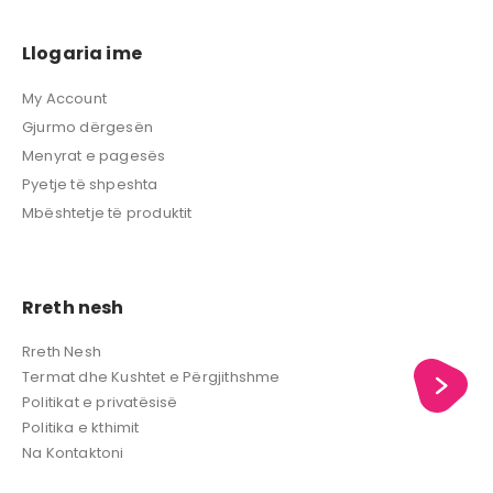
Llogaria ime
My Account
Gjurmo dërgesën
Menyrat e pagesës
Pyetje të shpeshta
Mbështetje të produktit
Rreth nesh
Rreth Nesh
Termat dhe Kushtet e Përgjithshme
Politikat e privatësisë
Politika e kthimit
Na Kontaktoni