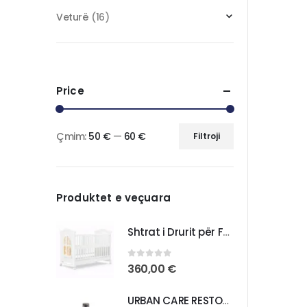
Veturë
(16)
Price
Çmim:
50 €
—
60 €
Filtroji
Produktet e veçuara
Shtrat i Drurit për Foshnja – Komoditet dhe Praktikë për Fëmijën Tuaj
0
out of 5
360,00
€
URBAN CARE RESTORE REPAIR BONDING OIL ANTI DAMAGE HAIR CARE OIL