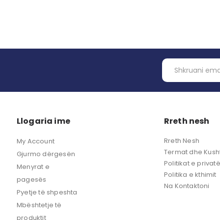
Llogaria ime
Rreth nesh
Rreth Nesh
My Account
Termat dhe Kusht
Gjurmo dërgesën
Politikat e privat
Menyrat e
Politika e kthimit
pagesës
Na Kontaktoni
Pyetje të shpeshta
Mbështetje të
produktit