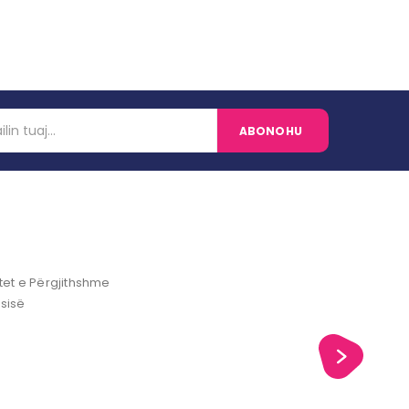
et e Përgjithshme
ësisë