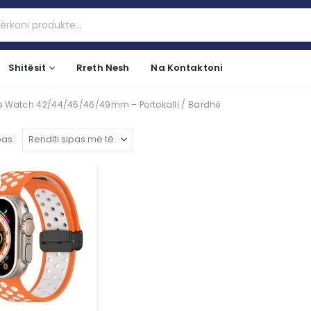
Shitësit
Rreth Nesh
Na Kontaktoni
le Watch 42/44/45/46/49mm – Portokalli / Bardhë
pas: