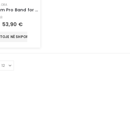
,
ORA
Premium Pro Band for Apple Watch 42/44/45/46/49mm – Portokalli / Bardhë
of 5
53,90
€
TOJE NË SHPORTË