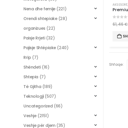
AKSESORË
Nena dhe femije
(221)
Orendi shtepiake
(28)
0
out 
61,46
€
organizues
(22)
SH
Paisje Rrjeti
(32)
Pajisje Shtëpiake
(240)
Rrip
(7)
Shfaqe:
Shëndeti
(16)
Shtepia
(7)
Të Gjitha
(189)
Teknologji
(507)
Uncategorized
(66)
Veshje
(2151)
Veshje për djem
(35)