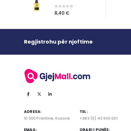
0
out of 5
8,40
€
Regjistrohu për njoftime
ADRESA:
TEL:
10 000 Prishtinë, Kosovë
+383 (0) 43 900 001
EMAIL:
ORARI I PUNËS: