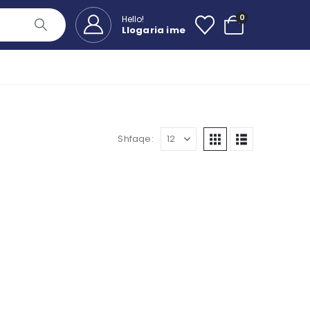
0
Hello!
Llogaria ime
Shfaqe: