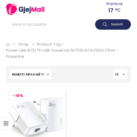
Prishtinë
17
°C
Search
Shop
Product Tag -
Power-LAN INTD TP-LINK Powerline PA7019 Kit AV1000 1/Port –
Powerline
-19%