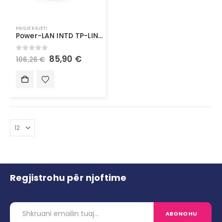
PAISJE RRJETI
Power-LAN INTD TP-LINK Powerline PA7019 Kit AV1000 1/Port – Powerline
0
out of 5
85,90
€
106,26
€
Regjistrohu për njoftime