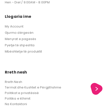
Hen - Diel / 9:00AM - 8:00PM
Llogaria ime
My Account
Gjurmo dërgesën
Menyrat e pagesës
Pyetje të shpeshta
Mbështetje të produktit
Rreth nesh
Rreth Nesh
Termat dhe Kushtet e Përgjithshme
Politikat e privatësisë
Politika e kthimit
Na Kontaktoni