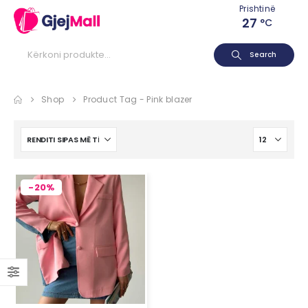
Prishtinë
27
°C
Search
Shop
Product Tag -
Pink blazer
-20%