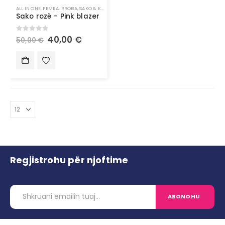
ALL IN ONE
,
FEMRA
,
RROBA
,
SAKO & KOSTUME
,
VESHJE
Sako rozë – Pink blazer
0
out of 5
40,00
€
50,00
€
Regjistrohu për njoftime