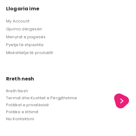
Llogaria ime
My Account
Gjurmo dërgesën
Menyrat e pagesës
Pyetje të shpeshta
Mbështetje të produktit
Rreth nesh
Rreth Nesh
Termat dhe Kushtet e Përgjithshme
Politikat e privatësisë
Politika e kthimit
Na Kontaktoni