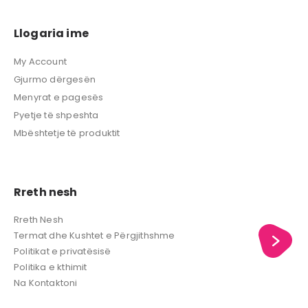
Llogaria ime
My Account
Gjurmo dërgesën
Menyrat e pagesës
Pyetje të shpeshta
Mbështetje të produktit
Rreth nesh
Rreth Nesh
Termat dhe Kushtet e Përgjithshme
Politikat e privatësisë
Politika e kthimit
Na Kontaktoni