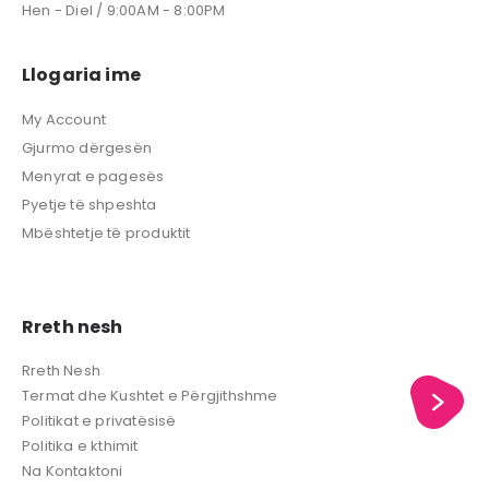
Hen - Diel / 9:00AM - 8:00PM
Llogaria ime
My Account
Gjurmo dërgesën
Menyrat e pagesës
Pyetje të shpeshta
Mbështetje të produktit
Rreth nesh
Rreth Nesh
Termat dhe Kushtet e Përgjithshme
Politikat e privatësisë
Politika e kthimit
Na Kontaktoni