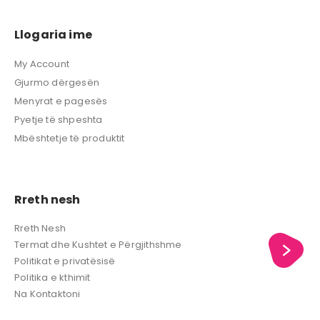
Llogaria ime
My Account
Gjurmo dërgesën
Menyrat e pagesës
Pyetje të shpeshta
Mbështetje të produktit
Rreth nesh
Rreth Nesh
Termat dhe Kushtet e Përgjithshme
Politikat e privatësisë
Politika e kthimit
Na Kontaktoni