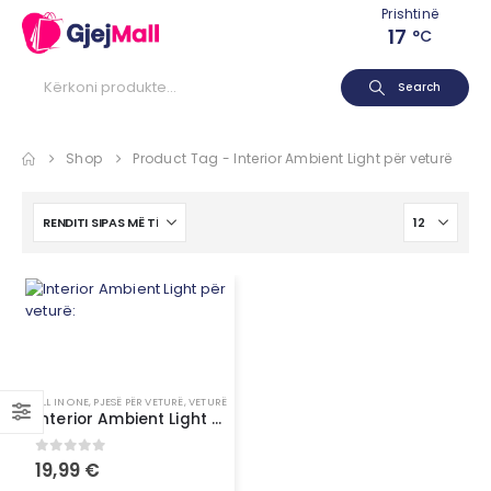
Prishtinë
17
°C
Search
Shop
Product Tag -
Interior Ambient Light për veturë
ALL IN ONE
,
PJESË PËR VETURË
,
VETURË
Interior Ambient Light për veturë:
0
out of 5
19,99
€