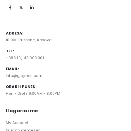
ADRESA:
10 000 Prishtinë, Kosovë
TEL:
+383 (0) 43 900 001
EMAIL:
info@gjejmall.com
ORARI I PUNËS:
Hen - Diel / 9:00AM - 8:00PM
Llogaria ime
My Account
Gjurmo dërgesën