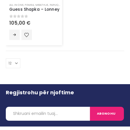
ALL IN ONE
,
FEMRA
,
MBATHJE
,
PAPUQE
,
VESHJE
Guess Shapka – Lonney
0
out of 5
105,00
€
Regjistrohu për njoftime