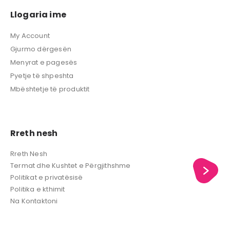
Llogaria ime
My Account
Gjurmo dërgesën
Menyrat e pagesës
Pyetje të shpeshta
Mbështetje të produktit
Rreth nesh
Rreth Nesh
Termat dhe Kushtet e Përgjithshme
Politikat e privatësisë
Politika e kthimit
Na Kontaktoni