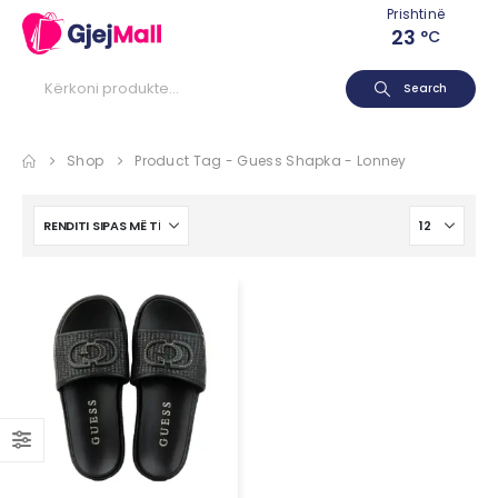
Prishtinë
23
°C
Search
Shop
Product Tag -
Guess Shapka - Lonney