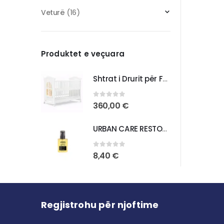
Veturë
(16)
Produktet e veçuara
Shtrat i Drurit për Foshnja – Komoditet dhe Praktikë për Fëmijën Tuaj
0
out of 5
360,00
€
URBAN CARE RESTORE REPAIR BONDING OIL ANTI DAMAGE HAIR CARE OIL
0
out of 5
8,40
€
Regjistrohu për njoftime