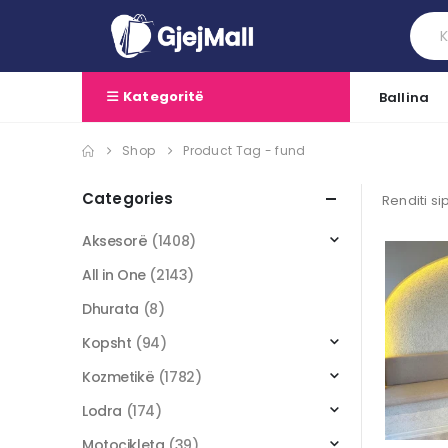
Kategoritë
Ballina
Shop
Product Tag -
fund
Categories
Renditi si
Aksesorë
(1408)
All in One
(2143)
Dhurata
(8)
Kopsht
(94)
Kozmetikë
(1782)
Lodra
(174)
Motoçikleta
(39)