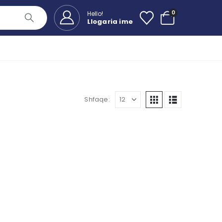
0
Hello!
Llogaria ime
Shfaqe: