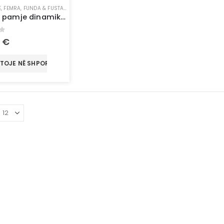
E
,
FEMRA
,
FUNDA & FUSTANA
,
KOMPLETE
,
RROBA
,
TË GJITHA
,
VESHJE
,
VESHJE PËR DJEM
Për një pamje dinamike, moderne dhe gjithmonë në stil, set xhins (teksas)
of 5
0
€
TOJE NË SHPORTË