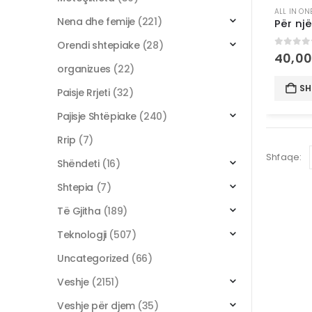
ALL IN ON
Nena dhe femije
(221)
Orendi shtepiake
(28)
0
out 
40,0
organizues
(22)
SH
Paisje Rrjeti
(32)
Pajisje Shtëpiake
(240)
Rrip
(7)
Shfaqe:
Shëndeti
(16)
Shtepia
(7)
Të Gjitha
(189)
Teknologji
(507)
Uncategorized
(66)
Veshje
(2151)
Veshje për djem
(35)