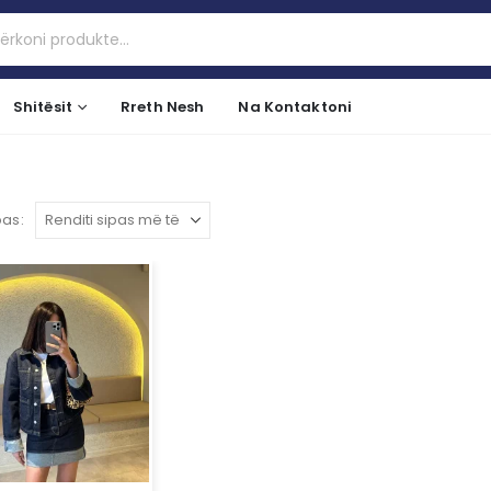
Shitësit
Rreth Nesh
Na Kontaktoni
pas: