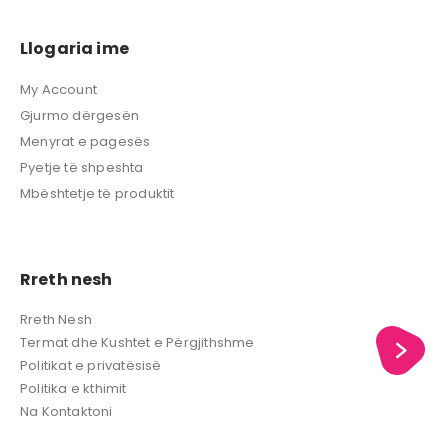
Llogaria ime
My Account
Gjurmo dërgesën
Menyrat e pagesës
Pyetje të shpeshta
Mbështetje të produktit
Rreth nesh
Rreth Nesh
Termat dhe Kushtet e Përgjithshme
Politikat e privatësisë
Politika e kthimit
Na Kontaktoni