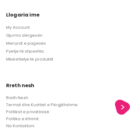
Llogaria ime
My Account
Gjurmo dërgesën
Menyrat e pagesës
Pyetje të shpeshta
Mbështetje të produktit
Rreth nesh
Rreth Nesh
Termat dhe Kushtet e Përgjithshme
Politikat e privatësisë
Politika e kthimit
Na Kontaktoni