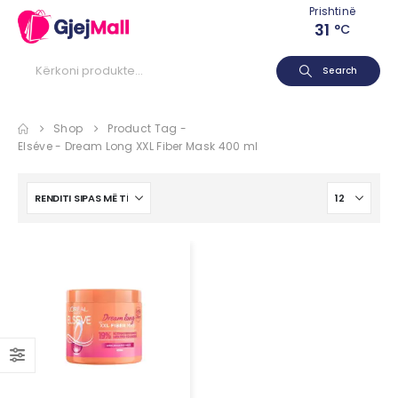
Prishtinë
31
°C
Search
Shop
Product Tag -
Elséve - Dream Long XXL Fiber Mask 400 ml