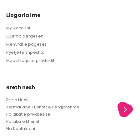
Llogaria ime
My Account
Gjurmo dërgesën
Menyrat e pagesës
Pyetje të shpeshta
Mbështetje të produktit
Rreth nesh
Rreth Nesh
Termat dhe Kushtet e Përgjithshme
Politikat e privatësisë
Politika e kthimit
Na Kontaktoni