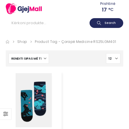
Prishtinë
17
°C
Search
Shop
Product Tag -
Çorapë Medicine RS25LGM401