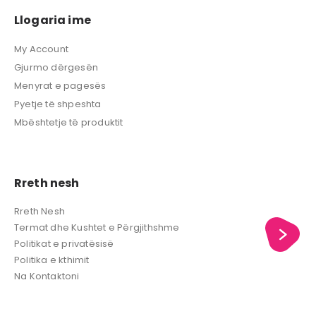
Llogaria ime
My Account
Gjurmo dërgesën
Menyrat e pagesës
Pyetje të shpeshta
Mbështetje të produktit
Rreth nesh
Rreth Nesh
Termat dhe Kushtet e Përgjithshme
Politikat e privatësisë
Politika e kthimit
Na Kontaktoni