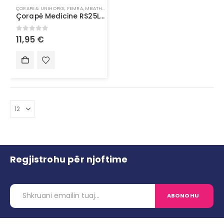
ÇORAPE & UNIHOPKE
,
FEMRA
,
MBATHJE
,
VESHJE
Çorapë Medicine RS25LGM401
0
out of 5
11,95
€
Regjistrohu për njoftime