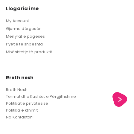
Llogaria ime
My Account
Gjurmo dërgesën
Menyrat e pagesës
Pyetje të shpeshta
Mbështetje të produktit
Rreth nesh
Rreth Nesh
Termat dhe Kushtet e Përgjithshme
Politikat e privatësisë
Politika e kthimit
Na Kontaktoni