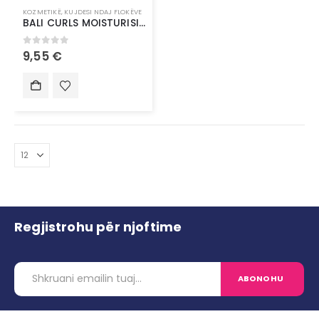
KOZMETIKË
,
KUJDESI NDAJ FLOKËVE
BALI CURLS MOISTURISING CONDITIONER
0
out of 5
9,55
€
Regjistrohu për njoftime