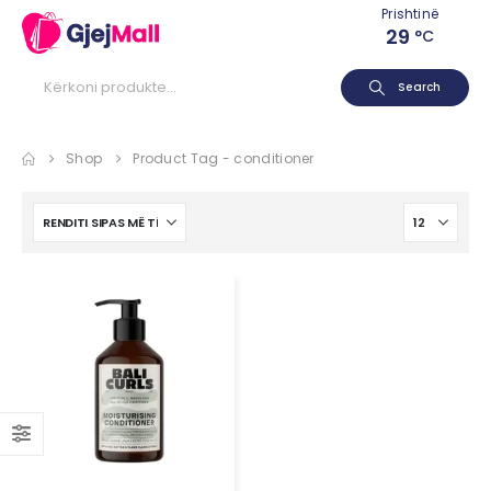
Prishtinë
29
°C
Search
Shop
Product Tag -
conditioner