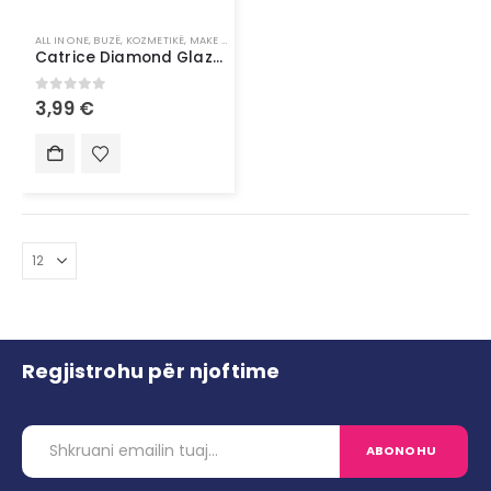
ALL IN ONE
,
BUZË
,
KOZMETIKË
,
MAKE UP
Catrice Diamond Glaze Lip Gloss 030
0
out of 5
3,99
€
Regjistrohu për njoftime