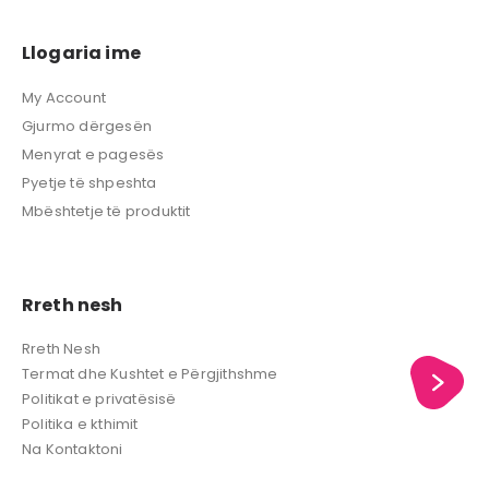
Llogaria ime
My Account
Gjurmo dërgesën
Menyrat e pagesës
Pyetje të shpeshta
Mbështetje të produktit
Rreth nesh
Rreth Nesh
Termat dhe Kushtet e Përgjithshme
Politikat e privatësisë
Politika e kthimit
Na Kontaktoni