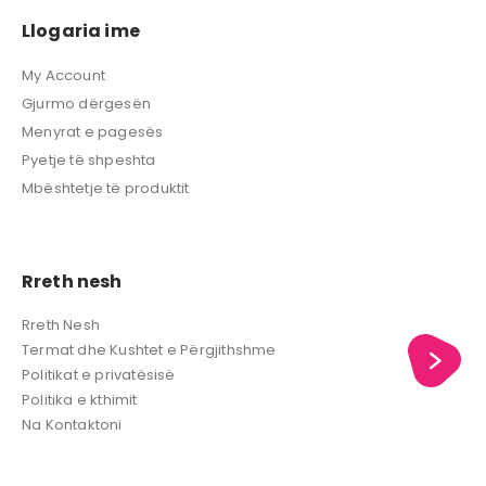
Llogaria ime
My Account
Gjurmo dërgesën
Menyrat e pagesës
Pyetje të shpeshta
Mbështetje të produktit
Rreth nesh
Rreth Nesh
Termat dhe Kushtet e Përgjithshme
Politikat e privatësisë
Politika e kthimit
Na Kontaktoni