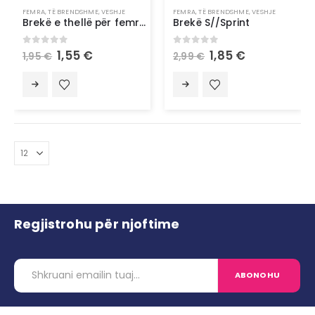
FEMRA
,
TË BRENDSHME
,
VESHJE
FEMRA
,
TË BRENDSHME
,
VESHJE
Brekë e thellë për femra S//Sprint
Brekë S//Sprint
0
out of 5
0
out of 5
1,55
€
1,85
€
1,95
€
2,99
€
Regjistrohu për njoftime