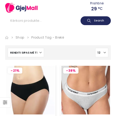
Prishtinë
29
°C
Search
Shop
Product Tag -
Brekë
-21%
-38%