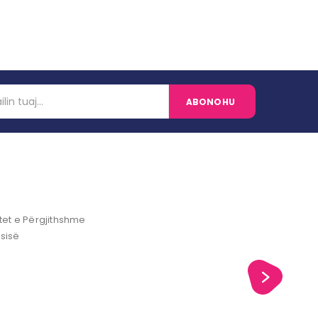
et e Përgjithshme
ësisë