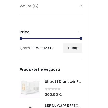
Veturë
(16)
Price
Çmim:
110 €
—
120 €
Filtroji
Produktet e veçuara
Shtrat i Drurit për Foshnja – Komoditet dhe Praktikë për Fëmijën Tuaj
0
out of 5
360,00
€
URBAN CARE RESTORE REPAIR BONDING OIL ANTI DAMAGE HAIR CARE OIL