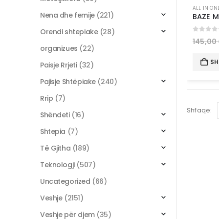
ALL IN ON
Nena dhe femije
(221)
Orendi shtepiake
(28)
0
out 
145,00
organizues
(22)
SH
Paisje Rrjeti
(32)
Pajisje Shtëpiake
(240)
Rrip
(7)
Shfaqe:
Shëndeti
(16)
Shtepia
(7)
Të Gjitha
(189)
Teknologji
(507)
Uncategorized
(66)
Veshje
(2151)
Veshje për djem
(35)