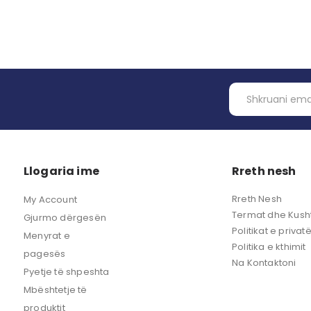
Llogaria ime
Rreth nesh
Rreth Nesh
My Account
Termat dhe Kusht
Gjurmo dërgesën
Politikat e privat
Menyrat e
Politika e kthimit
pagesës
Na Kontaktoni
Pyetje të shpeshta
Mbështetje të
produktit