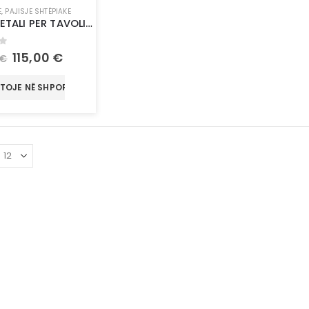
E
,
PAJISJE SHTËPIAKE
BAZE METALI PER TAVOLINA
of 5
115,00
€
€
TOJE NË SHPORTË