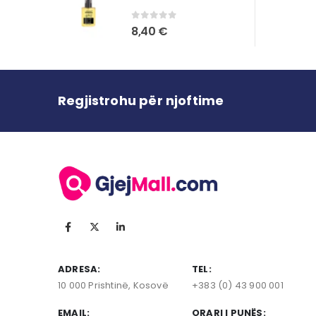
0
out of 5
8,40
€
Regjistrohu për njoftime
ADRESA:
TEL:
10 000 Prishtinë, Kosovë
+383 (0) 43 900 001
EMAIL:
ORARI I PUNËS: