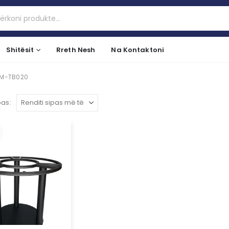
Shitësit
Rreth Nesh
Na Kontaktoni
 YM-TB020
pas: