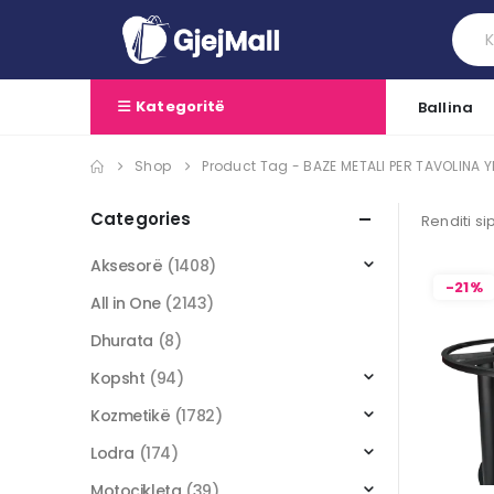
Kategoritë
Ballina
Shop
Product Tag -
BAZE METALI PER TAVOLINA
Categories
Renditi si
Aksesorë
(1408)
-21%
All in One
(2143)
Dhurata
(8)
Kopsht
(94)
Kozmetikë
(1782)
Lodra
(174)
Motoçikleta
(39)