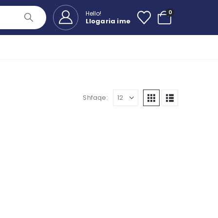
0
Hello!
Llogaria ime
Shfaqe: