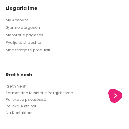
Llogaria ime
My Account
Gjurmo dërgesën
Menyrat e pagesës
Pyetje të shpeshta
Mbështetje të produktit
Rreth nesh
Rreth Nesh
Termat dhe Kushtet e Përgjithshme
Politikat e privatësisë
Politika e kthimit
Na Kontaktoni