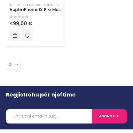
ALL IN ONE
,
TEKNOLOGJI
,
TELEFONË / SMARTWATCH
Apple iPhone 13 Pro Max – Fuqi, Elegancë dhe Teknologji në Format Maksimal
0
out of 5
499,00
€
Regjistrohu për njoftime